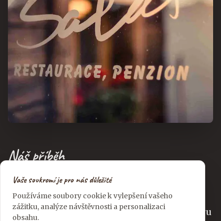
Náš příběh
Vaše soukromí je pro nás důležité
Jihočeská Salaš je místem, kde se tradice
Používáme soubory cookie k vylepšení vašeho
setkává s moderním pojetím pohostinství.
zážitku, analýze návštěvnosti a personalizaci
Naše restaurace nabízí autentickou atmosféru
obsahu.