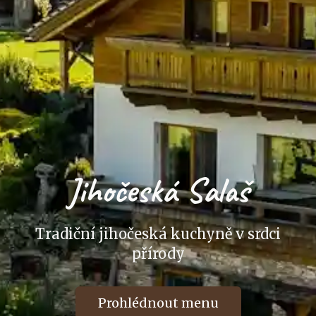
Jihočeská Salaš
Tradiční jihočeská kuchyně v srdci
přírody
Prohlédnout menu